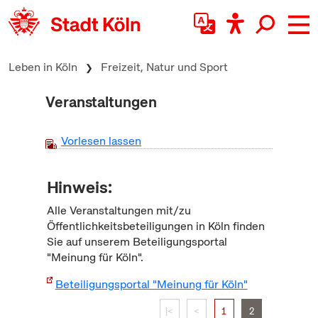
zum Inhalt springen
Leben in Köln
Freizeit, Natur und Sport
Veranstaltungen
Vorlesen lassen
Hinweis:
Alle Veranstaltungen mit/zu
Öffentlichkeitsbeteiligungen in Köln finden
Sie auf unserem Beteiligungsportal
"Meinung für Köln".
Beteiligungsportal "Meinung für Köln"
|<
<
1
2