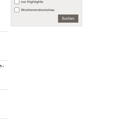
nur Highlights
Wochenendvorschau
Suchen
n -