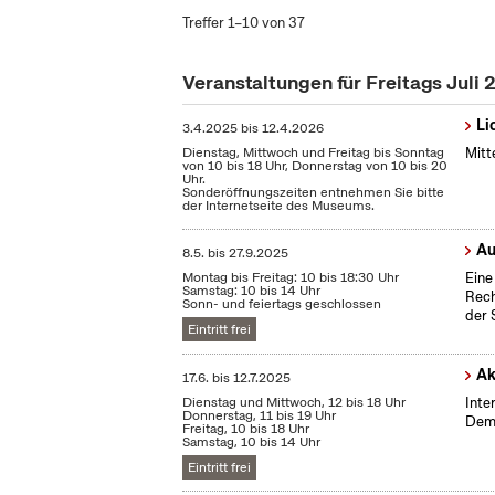
Treffer 1–10 von 37
Veranstaltungen für Freitags Juli
Li
3.4.2025
bis
12.4.2026
Dienstag, Mittwoch und Freitag bis Sonntag
Mitt
von 10 bis 18 Uhr, Donnerstag von 10 bis 20
Uhr.
Sonderöffnungszeiten entnehmen Sie bitte
der Internetseite des Museums.
Au
8.5.
bis
27.9.2025
Montag bis Freitag: 10 bis 18:30 Uhr
Eine
Samstag: 10 bis 14 Uhr
Rech
Sonn- und feiertags geschlossen
der 
Eintritt frei
Ak
17.6.
bis
12.7.2025
Dienstag und Mittwoch, 12 bis 18 Uhr
Inte
Donnerstag, 11 bis 19 Uhr
Demo
Freitag, 10 bis 18 Uhr
Samstag, 10 bis 14 Uhr
Eintritt frei