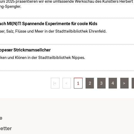
uni 2025 präsentieren wir eine umfassende Werkschau des Künstlers Herbert
ng-Spengler.
ch MI(N)T! Spannende Experimente für coole Kids
er, Salz, Flüsse und Meer in der Stadtteilbibliothek Ehrenfeld.
ppeser Strickmamsellcher
cken und Klönen in der Stadtteilbibliothek Nippes.
|<
<
1
2
3
4
>
e
etter