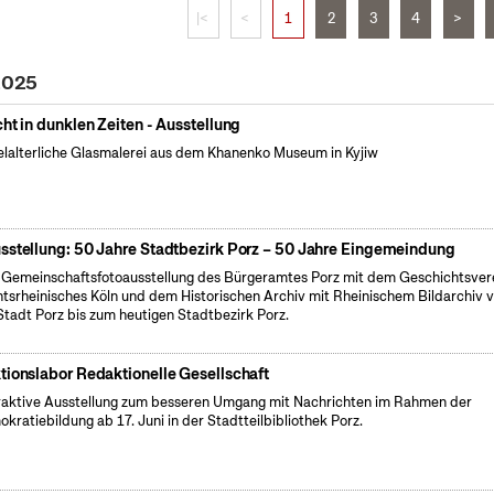
|<
<
1
2
3
4
>
 2025
cht in dunklen Zeiten - Ausstellung
elalterliche Glasmalerei aus dem Khanenko Museum in Kyjiw
sstellung: 50 Jahre Stadtbezirk Porz – 50 Jahre Eingemeindung
 Gemeinschaftsfotoausstellung des Bürgeramtes Porz mit dem Geschichtsver
tsrheinisches Köln und dem Historischen Archiv mit Rheinischem Bildarchiv 
Stadt Porz bis zum heutigen Stadtbezirk Porz.
tionslabor Redaktionelle Gesellschaft
raktive Ausstellung zum besseren Umgang mit Nachrichten im Rahmen der
kratiebildung ab 17. Juni in der Stadtteilbibliothek Porz.