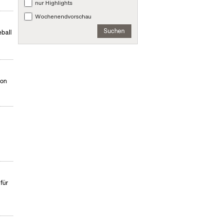
nur Highlights
Wochenendvorschau
Suchen
eball
von
für