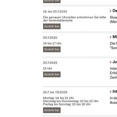
Eintritt frei
De
19.
bis
20.7.2025
Die genauen Uhrzeiten entnehmen Sie bitte
Slow
der Veranstalterseite
(Män
Eintritt frei
MI
20.7.2025
14 bis 17 Uhr
Die 
"Son
Eintritt frei
Jo
20.7.2025
15 Uhr
Inte
Erfo
Eintritt frei
Zent
In
25.7.
bis
7.9.2025
Montag: 14 bis 21 Uhr
In d
Dienstag bis Donnerstag: 10 bis 21 Uhr
Ausz
Freitag bis Sonntag: 10 bis 18 Uhr
Eintritt frei