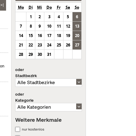
>|
Mo
Di
Mi
Do
Fr
Sa
So
1
2
3
4
5
6
7
8
9
10
11
12
13
14
15
16
17
18
19
20
21
22
23
24
25
26
27
28
29
30
31
von
oder
Stadtbezirk
oder
Kategorie
Weitere Merkmale
nur kostenlos