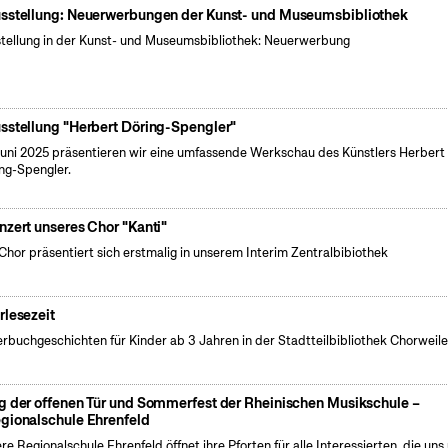
sstellung: Neuerwerbungen der Kunst- und Museumsbibliothek
tellung in der Kunst- und Museumsbibliothek: Neuerwerbung
sstellung "Herbert Döring-Spengler"
uni 2025 präsentieren wir eine umfassende Werkschau des Künstlers Herbert
ng-Spengler.
nzert unseres Chor "Kanti"
Chor präsentiert sich erstmalig in unserem Interim Zentralbibiothek
rlesezeit
erbuchgeschichten für Kinder ab 3 Jahren in der Stadtteilbibliothek Chorweile
g der offenen Tür und Sommerfest der Rheinischen Musikschule –
gionalschule Ehrenfeld
re Regionalschule Ehrenfeld öffnet ihre Pforten für alle Interessierten, die uns