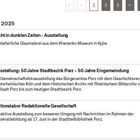
|<
<
1
2
3
>
i 2025
cht in dunklen Zeiten - Ausstellung
elalterliche Glasmalerei aus dem Khanenko Museum in Kyjiw
sstellung: 50 Jahre Stadtbezirk Porz – 50 Jahre Eingemeindung
 Gemeinschaftsfotoausstellung des Bürgeramtes Porz mit dem Geschichtsver
tsrheinisches Köln und dem Historischen Archiv mit Rheinischem Bildarchiv 
Stadt Porz bis zum heutigen Stadtbezirk Porz.
tionslabor Redaktionelle Gesellschaft
raktive Ausstellung zum besseren Umgang mit Nachrichten im Rahmen der
kratiebildung ab 17. Juni in der Stadtteilbibliothek Porz.