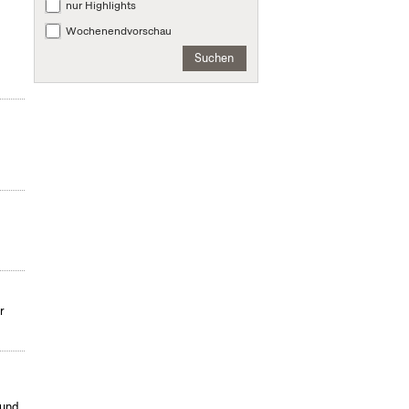
nur Highlights
Wochenendvorschau
Suchen
r
 und