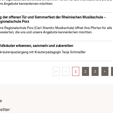
re Angebote kennenlernen möchten.
g der offenen Tür und Sommerfest der Rheinischen Musikschule –
gionalschule Porz
re Regionalschule Porz (Carl-Stamitz-Musikschule) öffnet ihre Pforten für alle
ressierten, die uns und unsere Angebote kennenlernen möchten.
ldkräuter erkennen, sammeln und zubereiten
kräuterspaziergang mit Kräuterpädagogin Tanja Schmeißer
|<
<
1
2
3
>
e
etter