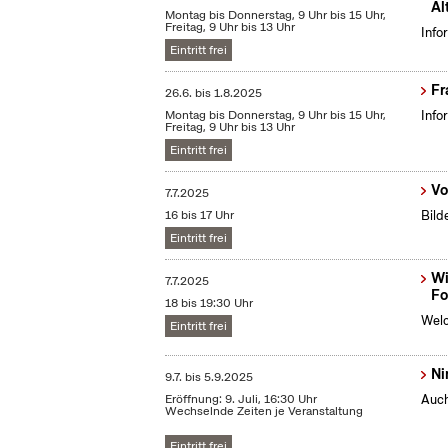
Al
Montag bis Donnerstag, 9 Uhr bis 15 Uhr,
Freitag, 9 Uhr bis 13 Uhr
Info
Eintritt frei
Fr
26.6.
bis
1.8.2025
Montag bis Donnerstag, 9 Uhr bis 15 Uhr,
Info
Freitag, 9 Uhr bis 13 Uhr
Eintritt frei
Vo
7.7.2025
16 bis 17 Uhr
Bild
Eintritt frei
Wi
7.7.2025
Fo
18 bis 19:30 Uhr
Welc
Eintritt frei
Ni
9.7.
bis
5.9.2025
Eröffnung: 9. Juli, 16:30 Uhr
Auch
Wechselnde Zeiten je Veranstaltung
Eintritt frei