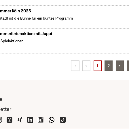
mmer Köln 2025
Stadt ist die Bühne für ein buntes Programm
mmerferienaktion mit Juppi
e Spielaktionen
|<
<
1
2
>
e
etter