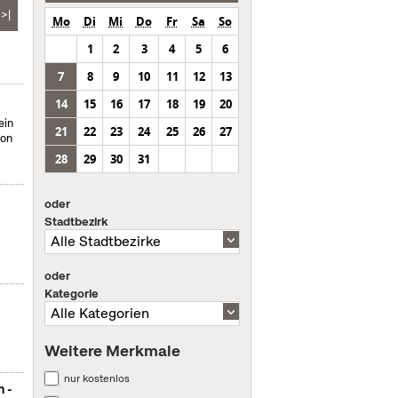
>|
Mo
Di
Mi
Do
Fr
Sa
So
1
2
3
4
5
6
7
8
9
10
11
12
13
14
15
16
17
18
19
20
ein
21
22
23
24
25
26
27
von
28
29
30
31
oder
Stadtbezirk
oder
Kategorie
Weitere Merkmale
nur kostenlos
n -