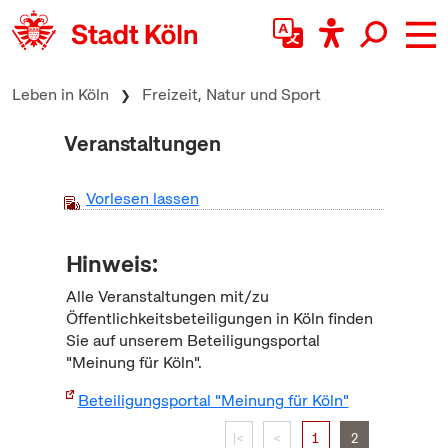
zum Inhalt springen
Leben in Köln
Freizeit, Natur und Sport
Veranstaltungen
Vorlesen lassen
Hinweis:
Alle Veranstaltungen mit/zu
Öffentlichkeitsbeteiligungen in Köln finden
Sie auf unserem Beteiligungsportal
"Meinung für Köln".
Beteiligungsportal "Meinung für Köln"
|<
<
1
2