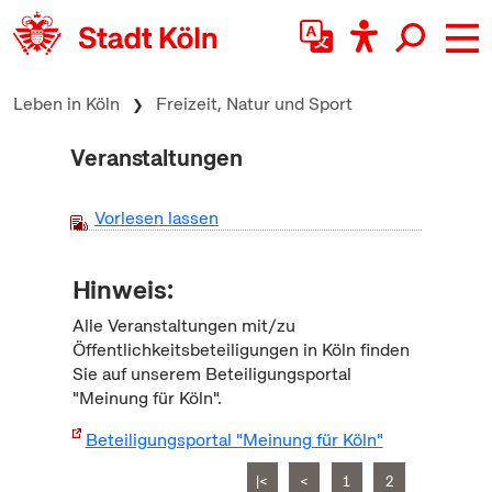
zum Inhalt springen
Leben in Köln
Freizeit, Natur und Sport
Veranstaltungen
Vorlesen lassen
Hinweis:
Alle Veranstaltungen mit/zu
Öffentlichkeitsbeteiligungen in Köln finden
Sie auf unserem Beteiligungsportal
"Meinung für Köln".
Beteiligungsportal "Meinung für Köln"
|<
<
1
2