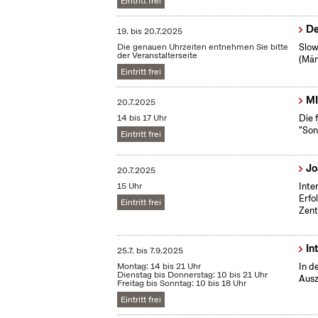
Eintritt frei
De
19.
bis
20.7.2025
Die genauen Uhrzeiten entnehmen Sie bitte
Slow
der Veranstalterseite
(Män
Eintritt frei
MI
20.7.2025
14 bis 17 Uhr
Die 
"Son
Eintritt frei
Jo
20.7.2025
15 Uhr
Inte
Erfo
Eintritt frei
Zent
In
25.7.
bis
7.9.2025
Montag: 14 bis 21 Uhr
In d
Dienstag bis Donnerstag: 10 bis 21 Uhr
Ausz
Freitag bis Sonntag: 10 bis 18 Uhr
Eintritt frei