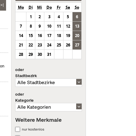
>|
Mo
Di
Mi
Do
Fr
Sa
So
1
2
3
4
5
6
7
8
9
10
11
12
13
14
15
16
17
18
19
20
21
22
23
24
25
26
27
28
29
30
31
von
oder
Stadtbezirk
oder
Kategorie
Weitere Merkmale
nur kostenlos