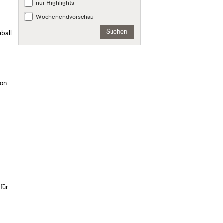
nur Highlights
Wochenendvorschau
Suchen
eball
von
für