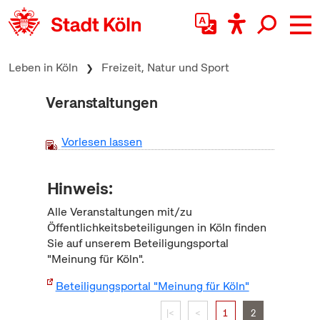
zum Inhalt springen
Leben in Köln
Freizeit, Natur und Sport
Veranstaltungen
Vorlesen lassen
Hinweis:
Alle Veranstaltungen mit/zu
Öffentlichkeitsbeteiligungen in Köln finden
Sie auf unserem Beteiligungsportal
"Meinung für Köln".
Beteiligungsportal "Meinung für Köln"
|<
<
1
2