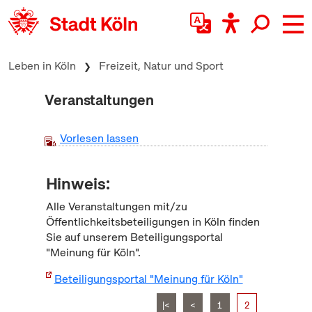
zum Inhalt springen
Leben in Köln
Freizeit, Natur und Sport
Veranstaltungen
Vorlesen lassen
Hinweis:
Alle Veranstaltungen mit/zu
Öffentlichkeitsbeteiligungen in Köln finden
Sie auf unserem Beteiligungsportal
"Meinung für Köln".
Beteiligungsportal "Meinung für Köln"
|<
<
1
2