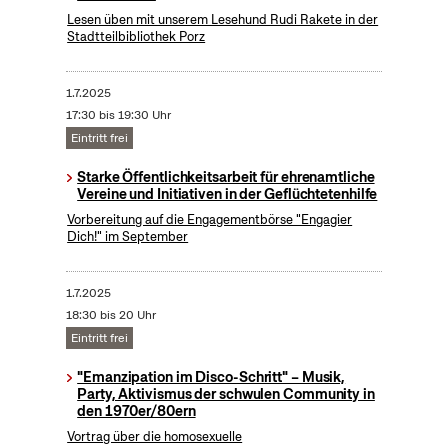
Lesen üben mit unserem Lesehund Rudi Rakete in der
Stadtteilbibliothek Porz
1.7.2025
17:30 bis 19:30 Uhr
Eintritt frei
Starke Öffentlichkeitsarbeit für ehrenamtliche
Vereine und Initiativen in der Geflüchtetenhilfe
Vorbereitung auf die Engagementbörse "Engagier
Dich!" im September
1.7.2025
18:30 bis 20 Uhr
Eintritt frei
"Emanzipation im Disco-Schritt" – Musik,
Party, Aktivismus der schwulen Community in
den 1970er/80ern
Vortrag über die homosexuelle