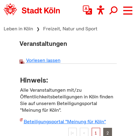
zum Inhalt springen
Leben in Köln
Freizeit, Natur und Sport
Veranstaltungen
Vorlesen lassen
Hinweis:
Alle Veranstaltungen mit/zu
Öffentlichkeitsbeteiligungen in Köln finden
Sie auf unserem Beteiligungsportal
"Meinung für Köln".
Beteiligungsportal "Meinung für Köln"
|<
<
1
2