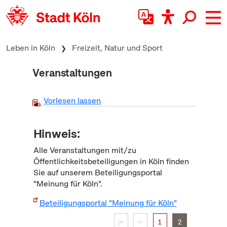
zum Inhalt springen
Leben in Köln
Freizeit, Natur und Sport
Veranstaltungen
Vorlesen lassen
Hinweis:
Alle Veranstaltungen mit/zu
Öffentlichkeitsbeteiligungen in Köln finden
Sie auf unserem Beteiligungsportal
"Meinung für Köln".
Beteiligungsportal "Meinung für Köln"
|<
<
1
2