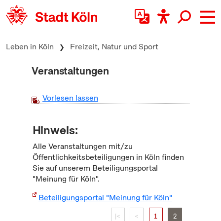
zum Inhalt springen
Leben in Köln
Freizeit, Natur und Sport
Veranstaltungen
Vorlesen lassen
Hinweis:
Alle Veranstaltungen mit/zu
Öffentlichkeitsbeteiligungen in Köln finden
Sie auf unserem Beteiligungsportal
"Meinung für Köln".
Beteiligungsportal "Meinung für Köln"
|<
<
1
2