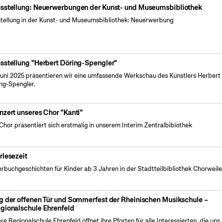
sstellung: Neuerwerbungen der Kunst- und Museumsbibliothek
tellung in der Kunst- und Museumsbibliothek: Neuerwerbung
sstellung "Herbert Döring-Spengler"
uni 2025 präsentieren wir eine umfassende Werkschau des Künstlers Herbert
ng-Spengler.
nzert unseres Chor "Kanti"
Chor präsentiert sich erstmalig in unserem Interim Zentralbibiothek
rlesezeit
erbuchgeschichten für Kinder ab 3 Jahren in der Stadtteilbibliothek Chorweile
g der offenen Tür und Sommerfest der Rheinischen Musikschule –
gionalschule Ehrenfeld
re Regionalschule Ehrenfeld öffnet ihre Pforten für alle Interessierten, die uns