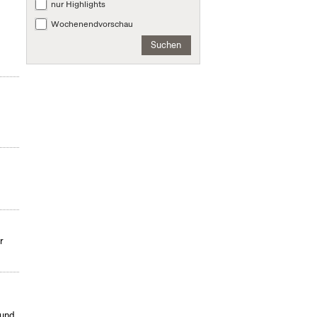
nur Highlights
Wochenendvorschau
Suchen
r
 und