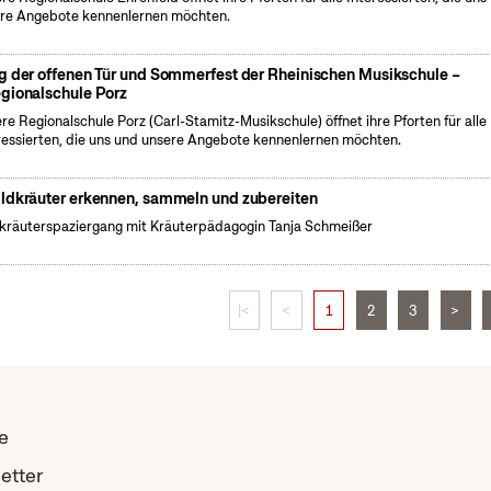
re Angebote kennenlernen möchten.
g der offenen Tür und Sommerfest der Rheinischen Musikschule –
gionalschule Porz
re Regionalschule Porz (Carl-Stamitz-Musikschule) öffnet ihre Pforten für alle
ressierten, die uns und unsere Angebote kennenlernen möchten.
ldkräuter erkennen, sammeln und zubereiten
kräuterspaziergang mit Kräuterpädagogin Tanja Schmeißer
|<
<
1
2
3
>
e
etter