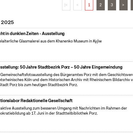
|<
<
1
2
3
>
i 2025
cht in dunklen Zeiten - Ausstellung
elalterliche Glasmalerei aus dem Khanenko Museum in Kyjiw
sstellung: 50 Jahre Stadtbezirk Porz – 50 Jahre Eingemeindung
 Gemeinschaftsfotoausstellung des Bürgeramtes Porz mit dem Geschichtsver
tsrheinisches Köln und dem Historischen Archiv mit Rheinischem Bildarchiv 
Stadt Porz bis zum heutigen Stadtbezirk Porz.
tionslabor Redaktionelle Gesellschaft
raktive Ausstellung zum besseren Umgang mit Nachrichten im Rahmen der
kratiebildung ab 17. Juni in der Stadtteilbibliothek Porz.