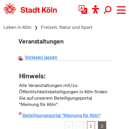
zum Inhalt springen
Leben in Köln
Freizeit, Natur und Sport
Veranstaltungen
Vorlesen lassen
Hinweis:
Alle Veranstaltungen mit/zu
Öffentlichkeitsbeteiligungen in Köln finden
Sie auf unserem Beteiligungsportal
"Meinung für Köln".
Beteiligungsportal "Meinung für Köln"
|<
<
1
2