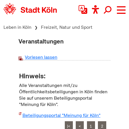
zum Inhalt springen
Leben in Köln
Freizeit, Natur und Sport
Veranstaltungen
Vorlesen lassen
Hinweis:
Alle Veranstaltungen mit/zu
Öffentlichkeitsbeteiligungen in Köln finden
Sie auf unserem Beteiligungsportal
"Meinung für Köln".
Beteiligungsportal "Meinung für Köln"
|<
<
1
2