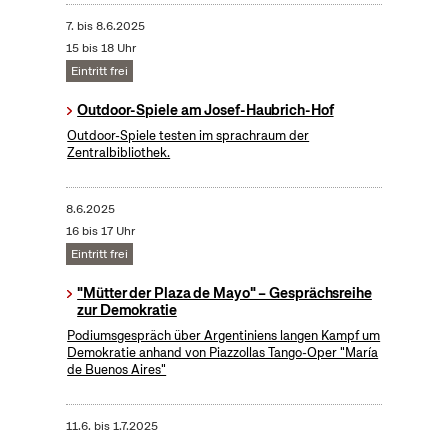
7.
bis
8.6.2025
15 bis 18 Uhr
Eintritt frei
Outdoor-Spiele am Josef-Haubrich-Hof
Outdoor-Spiele testen im sprachraum der
Zentralbibliothek.
8.6.2025
16 bis 17 Uhr
Eintritt frei
"Mütter der Plaza de Mayo" – Gesprächsreihe
zur Demokratie
Podiumsgespräch über Argentiniens langen Kampf um
Demokratie anhand von Piazzollas Tango-Oper "María
de Buenos Aires"
11.6.
bis
1.7.2025