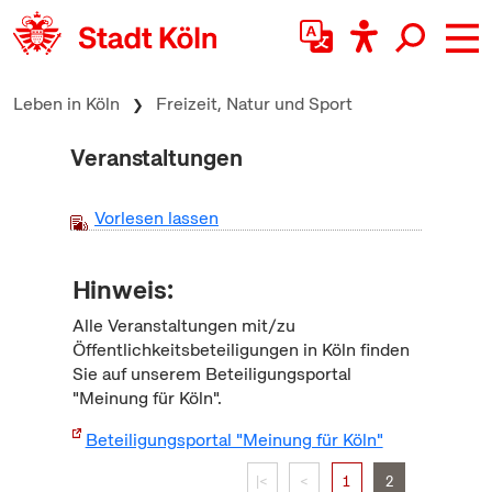
zum Inhalt springen
Leben in Köln
Freizeit, Natur und Sport
Veranstaltungen
Vorlesen lassen
Hinweis:
Alle Veranstaltungen mit/zu
Öffentlichkeitsbeteiligungen in Köln finden
Sie auf unserem Beteiligungsportal
"Meinung für Köln".
Beteiligungsportal "Meinung für Köln"
|<
<
1
2