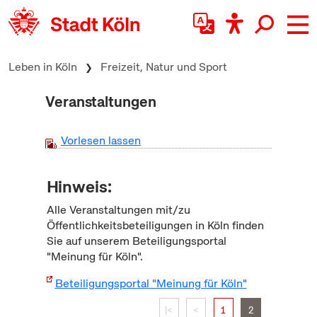
zum Inhalt springen
Leben in Köln
Freizeit, Natur und Sport
Veranstaltungen
Vorlesen lassen
Hinweis:
Alle Veranstaltungen mit/zu
Öffentlichkeitsbeteiligungen in Köln finden
Sie auf unserem Beteiligungsportal
"Meinung für Köln".
Beteiligungsportal "Meinung für Köln"
|<
<
1
2