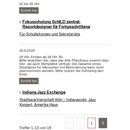
12 bis 16 Uhr
Eintritt frei
Fokusschulung SchILD zentral:
Reportdesigner für Fortgeschrittene
Für Schulleitungen und Sekretariate
16.6.2025
19 Uhr, Einlass ab 18 Uhr 30.
Bitte beachten Sie, dass das Alte Pfandhaus sowohl über
Sitz- als auch Stehplätze verfügt. Die Garantie eines
Sitzplatzes für Menschen mit Behinderung kann nicht
übernommen werden. Bitte nutzen Sie frühzeitig den
Einla
Eintritt frei
Indiana Jazz Exchange
Städtepartnerschaft Köln – Indianapolis, Jazz
Konzert, Amerika Haus
|<
<
1
2
Treffer 1–10 von 18