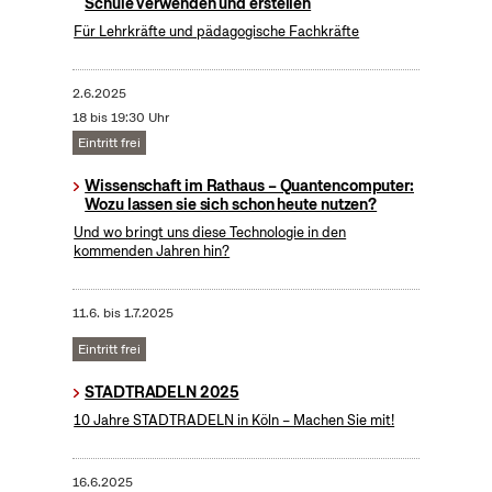
Schule verwenden und erstellen
Für Lehrkräfte und pädagogische Fachkräfte
2.6.2025
18 bis 19:30 Uhr
Eintritt frei
Wissenschaft im Rathaus – Quantencomputer:
Wozu lassen sie sich schon heute nutzen?
Und wo bringt uns diese Technologie in den
kommenden Jahren hin?
11.6.
bis
1.7.2025
Eintritt frei
STADTRADELN 2025
10 Jahre STADTRADELN in Köln – Machen Sie mit!
16.6.2025