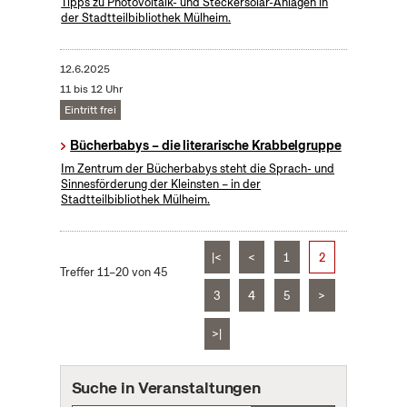
Tipps zu Photovoltaik- und Steckersolar-Anlagen in
der Stadtteilbibliothek Mülheim.
12.6.2025
11 bis 12 Uhr
Eintritt frei
Bücherbabys – die literarische Krabbelgruppe
Im Zentrum der Bücherbabys steht die Sprach- und
Sinnesförderung der Kleinsten – in der
Stadtteilbibliothek Mülheim.
|<
<
1
2
Treffer 11–20 von 45
3
4
5
>
>|
Suche in Veranstaltungen