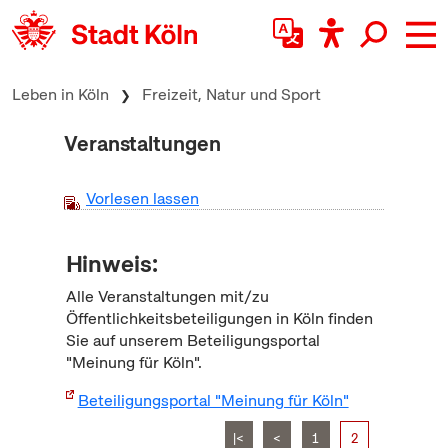
zum Inhalt springen
Leben in Köln
Freizeit, Natur und Sport
Veranstaltungen
Vorlesen lassen
Hinweis:
Alle Veranstaltungen mit/zu
Öffentlichkeitsbeteiligungen in Köln finden
Sie auf unserem Beteiligungsportal
"Meinung für Köln".
Beteiligungsportal "Meinung für Köln"
|<
<
1
2