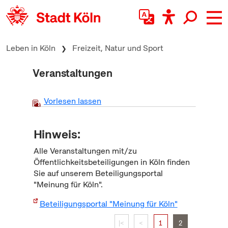
zum Inhalt springen
Leben in Köln
Freizeit, Natur und Sport
Veranstaltungen
Vorlesen lassen
Hinweis:
Alle Veranstaltungen mit/zu
Öffentlichkeitsbeteiligungen in Köln finden
Sie auf unserem Beteiligungsportal
"Meinung für Köln".
Beteiligungsportal "Meinung für Köln"
|<
<
1
2