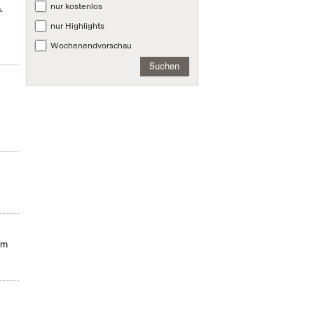
nur kostenlos
.
nur Highlights
Wochenendvorschau
Suchen
em