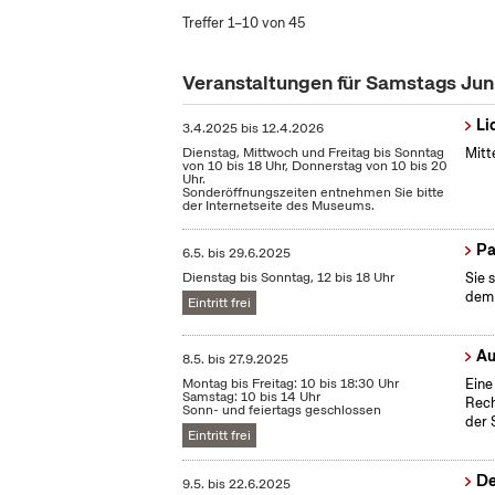
Treffer 1–10 von 45
Veranstaltungen für Samstags Jun
Li
3.4.2025
bis
12.4.2026
Dienstag, Mittwoch und Freitag bis Sonntag
Mitt
von 10 bis 18 Uhr, Donnerstag von 10 bis 20
Uhr.
Sonderöffnungszeiten entnehmen Sie bitte
der Internetseite des Museums.
Pa
6.5.
bis
29.6.2025
Dienstag bis Sonntag, 12 bis 18 Uhr
Sie 
dem 
Eintritt frei
Au
8.5.
bis
27.9.2025
Montag bis Freitag: 10 bis 18:30 Uhr
Eine
Samstag: 10 bis 14 Uhr
Rech
Sonn- und feiertags geschlossen
der 
Eintritt frei
De
9.5.
bis
22.6.2025