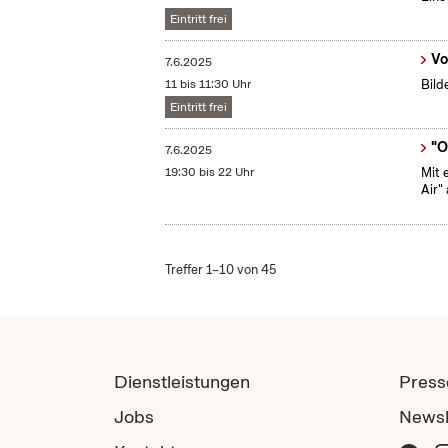
Eintritt frei
Vo
7.6.2025
11 bis 11:30 Uhr
Bild
Eintritt frei
"O
7.6.2025
19:30 bis 22 Uhr
Mit 
Air"
Treffer 1–10 von 45
Dienstleistungen
Press
Jobs
Newsl