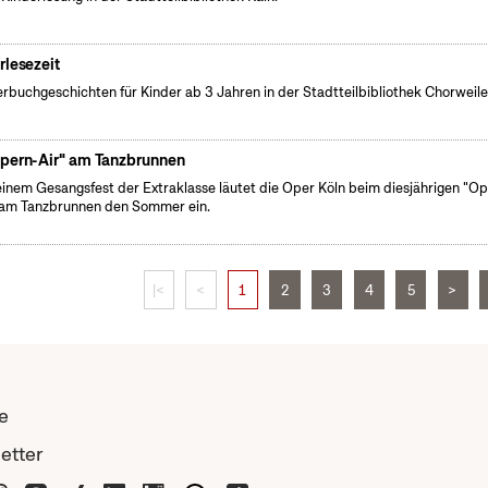
rlesezeit
erbuchgeschichten für Kinder ab 3 Jahren in der Stadtteilbibliothek Chorweile
pern-Air" am Tanzbrunnen
einem Gesangsfest der Extraklasse läutet die Oper Köln beim diesjährigen "O
 am Tanzbrunnen den Sommer ein.
|<
<
1
2
3
4
5
>
e
etter