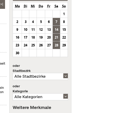
>|
Mo
Di
Mi
Do
Fr
Sa
So
1
2
3
4
5
6
7
8
9
10
11
12
13
14
15
16
17
18
19
20
21
22
23
24
25
26
27
28
29
30
seit
oder
Stadtbezirk
oder
ein
Kategorie
von
Weitere Merkmale