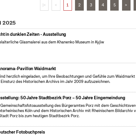
|<
<
1
2
3
4
5
>
i 2025
cht in dunklen Zeiten - Ausstellung
elalterliche Glasmalerei aus dem Khanenko Museum in Kyjiw
norama-Pavillon Waidmarkt
sind herzlich eingeladen, um Ihre Beobachtungen und Gefühle zum Waidmarkt 
Einsturz des Historischen Archivs im Jahr 2009 aufzuzeichnen.
sstellung: 50 Jahre Stadtbezirk Porz – 50 Jahre Eingemeindung
 Gemeinschaftsfotoausstellung des Bürgeramtes Porz mit dem Geschichtsver
tsrheinisches Köln und dem Historischen Archiv mit Rheinischem Bildarchiv 
Stadt Porz bis zum heutigen Stadtbezirk Porz.
utscher Fotobuchpreis