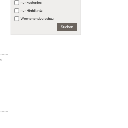
nur kostenlos
nur Highlights
Wochenendvorschau
Suchen
n -