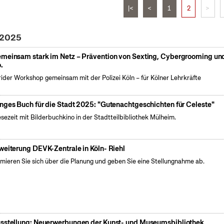
|<
<
1
2
>
 2025
meinsam stark im Netz – Prävention von Sexting, Cybergrooming un
.
ider Workshop gemeinsam mit der Polizei Köln – für Kölner Lehrkräfte
nges Buch für die Stadt 2025: "Gutenachtgeschichten für Celeste"
esezeit mit Bilderbuchkino in der Stadtteilbibliothek Mülheim.
weiterung DEVK-Zentrale in Köln- Riehl
rmieren Sie sich über die Planung und geben Sie eine Stellungnahme ab.
sstellung: Neuerwerbungen der Kunst- und Museumsbibliothek