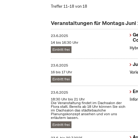
Treffer 11–18 von 18
Veranstaltungen für Montags Juni
Ge
23.6.2025
Co
14 bis 16:30 Uhr
Hybr
Eintritt frei
Ju
23.6.2025
16 bis 17 Uhr
Vorl
Eintritt frei
Er
23.6.2025
18:30 Uhr bis 21 Uhr
Info
Die Veranstaltung findet im Dachsalon der
Flora statt. Bereits ab 18 Uhr können Sie sich
im Dachsalon das städtebauliche
Planungskonzept ansehen und von uns
erläutern lassen.
Eintritt frei
Au