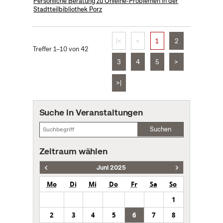
Persönliche Beratung zu Onleihe-Problemen in der
Stadtteilbibliothek Porz
|<
<
1
2
Treffer 1–10 von 42
3
4
5
>
>|
Suche in Veranstaltungen
Suchen
Zeitraum wählen
Juni 2025
Mo
Di
Mi
Do
Fr
Sa
So
1
2
3
4
5
6
7
8