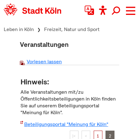
zum Inhalt springen
Leben in Köln
Freizeit, Natur und Sport
Veranstaltungen
Vorlesen lassen
Hinweis:
Alle Veranstaltungen mit/zu
Öffentlichkeitsbeteiligungen in Köln finden
Sie auf unserem Beteiligungsportal
"Meinung für Köln".
Beteiligungsportal "Meinung für Köln"
|<
<
1
2