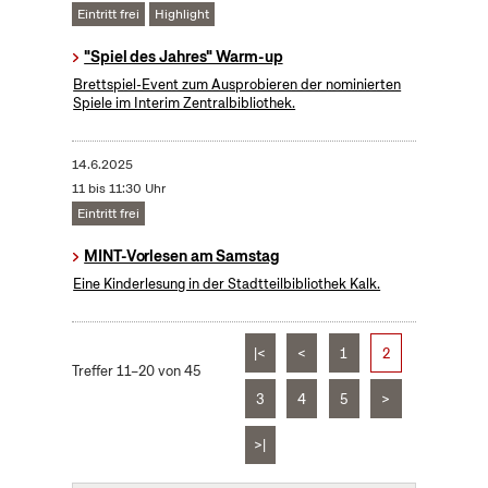
Eintritt frei
Highlight
"Spiel des Jahres" Warm-up
Brettspiel-Event zum Ausprobieren der nominierten
Spiele im Interim Zentralbibliothek.
14.6.2025
11 bis 11:30 Uhr
Eintritt frei
MINT-Vorlesen am Samstag
Eine Kinderlesung in der Stadtteilbibliothek Kalk.
|<
<
1
2
Treffer 11–20 von 45
3
4
5
>
>|