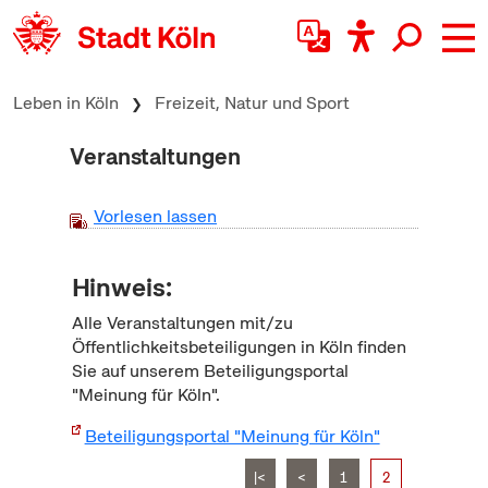
zum Inhalt springen
Leben in Köln
Freizeit, Natur und Sport
Veranstaltungen
Vorlesen lassen
Hinweis:
Alle Veranstaltungen mit/zu
Öffentlichkeitsbeteiligungen in Köln finden
Sie auf unserem Beteiligungsportal
"Meinung für Köln".
Beteiligungsportal "Meinung für Köln"
|<
<
1
2