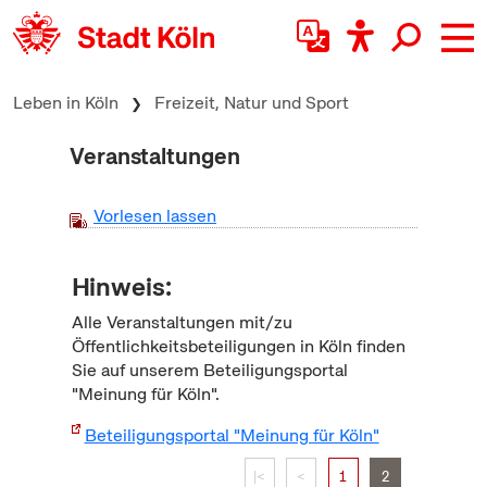
zum Inhalt springen
Leben in Köln
Freizeit, Natur und Sport
Veranstaltungen
Vorlesen lassen
Hinweis:
Alle Veranstaltungen mit/zu
Öffentlichkeitsbeteiligungen in Köln finden
Sie auf unserem Beteiligungsportal
"Meinung für Köln".
Beteiligungsportal "Meinung für Köln"
|<
<
1
2