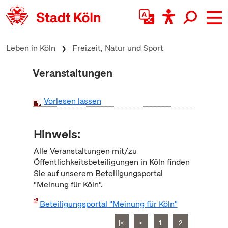
zum Inhalt springen
Leben in Köln
Freizeit, Natur und Sport
Veranstaltungen
Vorlesen lassen
Hinweis:
Alle Veranstaltungen mit/zu
Öffentlichkeitsbeteiligungen in Köln finden
Sie auf unserem Beteiligungsportal
"Meinung für Köln".
Beteiligungsportal "Meinung für Köln"
|<
<
1
2