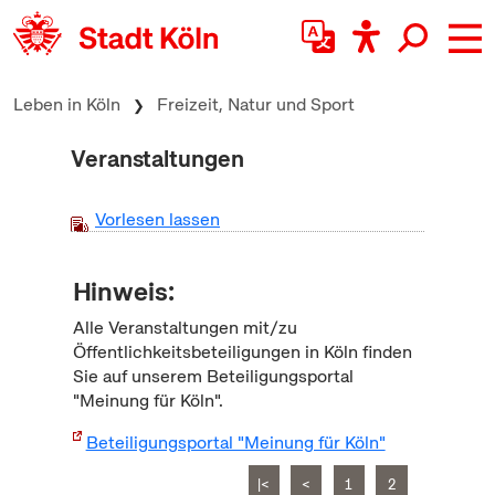
zum Inhalt springen
Leben in Köln
Freizeit, Natur und Sport
Veranstaltungen
Vorlesen lassen
Hinweis:
Alle Veranstaltungen mit/zu
Öffentlichkeitsbeteiligungen in Köln finden
Sie auf unserem Beteiligungsportal
"Meinung für Köln".
Beteiligungsportal "Meinung für Köln"
|<
<
1
2