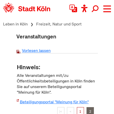
zum Inhalt springen
Leben in Köln
Freizeit, Natur und Sport
Veranstaltungen
Vorlesen lassen
Hinweis:
Alle Veranstaltungen mit/zu
Öffentlichkeitsbeteiligungen in Köln finden
Sie auf unserem Beteiligungsportal
"Meinung für Köln".
Beteiligungsportal "Meinung für Köln"
|<
<
1
2