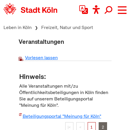
zum Inhalt springen
Leben in Köln
Freizeit, Natur und Sport
Veranstaltungen
Vorlesen lassen
Hinweis:
Alle Veranstaltungen mit/zu
Öffentlichkeitsbeteiligungen in Köln finden
Sie auf unserem Beteiligungsportal
"Meinung für Köln".
Beteiligungsportal "Meinung für Köln"
|<
<
1
2