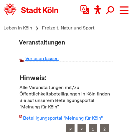
zum Inhalt springen
Leben in Köln
Freizeit, Natur und Sport
Veranstaltungen
Vorlesen lassen
Hinweis:
Alle Veranstaltungen mit/zu
Öffentlichkeitsbeteiligungen in Köln finden
Sie auf unserem Beteiligungsportal
"Meinung für Köln".
Beteiligungsportal "Meinung für Köln"
|<
<
1
2