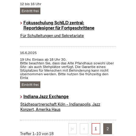
12 bis 16 Uhr
Eintritt frei
Fokusschulung SchILD zentral:
Reportdesigner für Fortgeschrittene
Für Schulleitungen und Sekretariate
16.6.2025
19 Uhr, Einlass ab 18 Uhr 30.
Bitte beachten Sie, dass das Alte Pfandhaus sowohl über
Sitz- als auch Stehplätze verfügt. Die Garantie eines
Sitzplatzes für Menschen mit Behinderung kann nicht
übernommen werden. Bitte nutzen Sie frühzeitig den
Einla
Eintritt frei
Indiana Jazz Exchange
Städtepartnerschaft Köln – Indianapolis, Jazz
Konzert, Amerika Haus
|<
<
1
2
Treffer 1–10 von 18