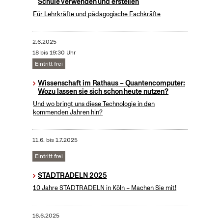
Schule verwenden und erstellen
Für Lehrkräfte und pädagogische Fachkräfte
2.6.2025
18 bis 19:30 Uhr
Eintritt frei
Wissenschaft im Rathaus – Quantencomputer:
Wozu lassen sie sich schon heute nutzen?
Und wo bringt uns diese Technologie in den
kommenden Jahren hin?
11.6.
bis
1.7.2025
Eintritt frei
STADTRADELN 2025
10 Jahre STADTRADELN in Köln – Machen Sie mit!
16.6.2025