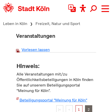
zum Inhalt springen
Leben in Köln
Freizeit, Natur und Sport
Veranstaltungen
Vorlesen lassen
Hinweis:
Alle Veranstaltungen mit/zu
Öffentlichkeitsbeteiligungen in Köln finden
Sie auf unserem Beteiligungsportal
"Meinung für Köln".
Beteiligungsportal "Meinung für Köln"
|<
<
1
2