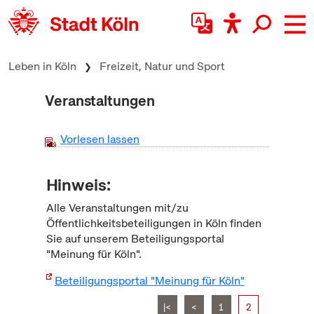
zum Inhalt springen
Leben in Köln
Freizeit, Natur und Sport
Veranstaltungen
Vorlesen lassen
Hinweis:
Alle Veranstaltungen mit/zu
Öffentlichkeitsbeteiligungen in Köln finden
Sie auf unserem Beteiligungsportal
"Meinung für Köln".
Beteiligungsportal "Meinung für Köln"
|<
<
1
2