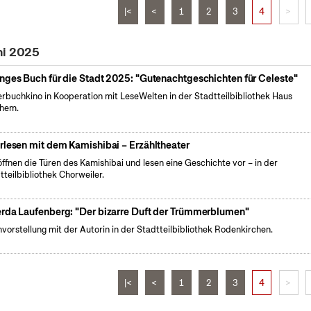
|<
<
1
2
3
4
>
ni 2025
nges Buch für die Stadt 2025: "Gutenachtgeschichten für Celeste"
erbuchkino in Kooperation mit LeseWelten in der Stadtteilbibliothek Haus
chem.
rlesen mit dem Kamishibai – Erzähltheater
öffnen die Türen des Kamishibai und lesen eine Geschichte vor – in der
tteilbibliothek Chorweiler.
rda Laufenberg: "Der bizarre Duft der Trümmerblumen"
vorstellung mit der Autorin in der Stadtteilbibliothek Rodenkirchen.
|<
<
1
2
3
4
>