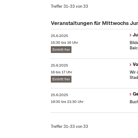
Treffer 31–33 von 33
Veranstaltungen für Mittwochs Ju
Ju
25.6.2025
15:30 bis 16 Uhr
Bild
Bal
Eintritt frei
Vo
25.6.2025
16 bis 17 Uhr
Wir 
Stad
Eintritt frei
Ge
25.6.2025
19:30 bis 21:30 Uhr
Buch
Treffer 31–33 von 33