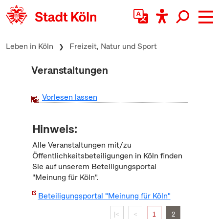
zum Inhalt springen
Leben in Köln
Freizeit, Natur und Sport
Veranstaltungen
Vorlesen lassen
Hinweis:
Alle Veranstaltungen mit/zu
Öffentlichkeitsbeteiligungen in Köln finden
Sie auf unserem Beteiligungsportal
"Meinung für Köln".
Beteiligungsportal "Meinung für Köln"
|<
<
1
2