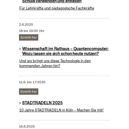
Schule verwenden und erstellen
Für Lehrkräfte und pädagogische Fachkräfte
2.6.2025
18 bis 19:30 Uhr
Eintritt frei
Wissenschaft im Rathaus – Quantencomputer:
Wozu lassen sie sich schon heute nutzen?
Und wo bringt uns diese Technologie in den
kommenden Jahren hin?
11.6.
bis
1.7.2025
Eintritt frei
STADTRADELN 2025
10 Jahre STADTRADELN in Köln – Machen Sie mit!
16.6.2025