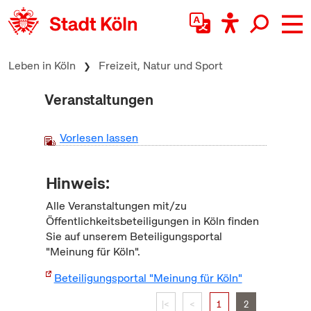
zum Inhalt springen
Leben in Köln
Freizeit, Natur und Sport
Veranstaltungen
Vorlesen lassen
Hinweis:
Alle Veranstaltungen mit/zu
Öffentlichkeitsbeteiligungen in Köln finden
Sie auf unserem Beteiligungsportal
"Meinung für Köln".
Beteiligungsportal "Meinung für Köln"
|<
<
1
2