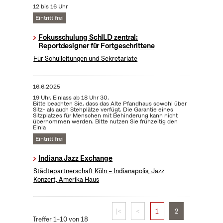
12 bis 16 Uhr
Eintritt frei
Fokusschulung SchILD zentral:
Reportdesigner für Fortgeschrittene
Für Schulleitungen und Sekretariate
16.6.2025
19 Uhr, Einlass ab 18 Uhr 30.
Bitte beachten Sie, dass das Alte Pfandhaus sowohl über
Sitz- als auch Stehplätze verfügt. Die Garantie eines
Sitzplatzes für Menschen mit Behinderung kann nicht
übernommen werden. Bitte nutzen Sie frühzeitig den
Einla
Eintritt frei
Indiana Jazz Exchange
Städtepartnerschaft Köln – Indianapolis, Jazz
Konzert, Amerika Haus
|<
<
1
2
Treffer 1–10 von 18