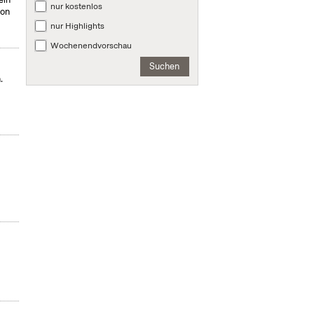
nur kostenlos
von
nur Highlights
Wochenendvorschau
Suchen
.