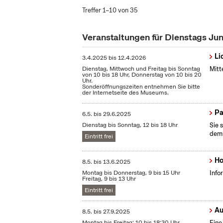
Treffer 1–10 von 35
Veranstaltungen für Dienstags Ju
Li
3.4.2025
bis
12.4.2026
Dienstag, Mittwoch und Freitag bis Sonntag
Mitt
von 10 bis 18 Uhr, Donnerstag von 10 bis 20
Uhr.
Sonderöffnungszeiten entnehmen Sie bitte
der Internetseite des Museums.
Pa
6.5.
bis
29.6.2025
Dienstag bis Sonntag, 12 bis 18 Uhr
Sie 
dem 
Eintritt frei
Ho
8.5.
bis
13.6.2025
Montag bis Donnerstag, 9 bis 15 Uhr
Info
Freitag, 9 bis 13 Uhr
Eintritt frei
Au
8.5.
bis
27.9.2025
Montag bis Freitag: 10 bis 18:30 Uhr
Eine