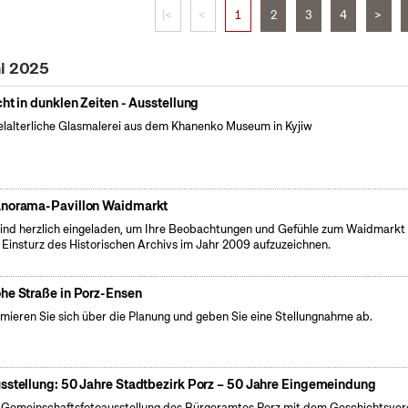
|<
<
1
2
3
4
>
ni 2025
cht in dunklen Zeiten - Ausstellung
elalterliche Glasmalerei aus dem Khanenko Museum in Kyjiw
norama-Pavillon Waidmarkt
sind herzlich eingeladen, um Ihre Beobachtungen und Gefühle zum Waidmarkt 
Einsturz des Historischen Archivs im Jahr 2009 aufzuzeichnen.
he Straße in Porz-Ensen
rmieren Sie sich über die Planung und geben Sie eine Stellungnahme ab.
sstellung: 50 Jahre Stadtbezirk Porz – 50 Jahre Eingemeindung
 Gemeinschaftsfotoausstellung des Bürgeramtes Porz mit dem Geschichtsver