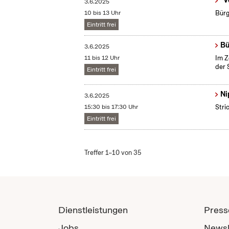
"V
3.6.2025
10 bis 13 Uhr
Bürg
Eintritt frei
Bü
3.6.2025
11 bis 12 Uhr
Im Z
der 
Eintritt frei
Ni
3.6.2025
15:30 bis 17:30 Uhr
Stri
Eintritt frei
Treffer 1–10 von 35
Dienstleistungen
Press
Jobs
Newsl