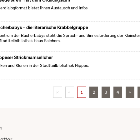
eedelstreff" mit dem Ordnungsamt
erdialogformat bietet Ihnen Austausch und Infos
cherbabys – die literarische Krabbelgruppe
entrum der Bücherbabys steht die Sprach- und Sinnesförderung der Kleinsten
Stadtteilbibliothek Haus Balchem.
ppeser Strickmamsellcher
cken und Klönen in der Stadtteilbibliothek Nippes.
|<
<
1
2
3
4
>
e
etter