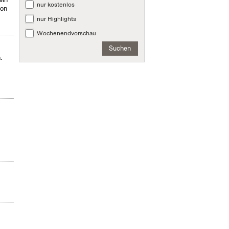
nur kostenlos
von
nur Highlights
Wochenendvorschau
Suchen
.