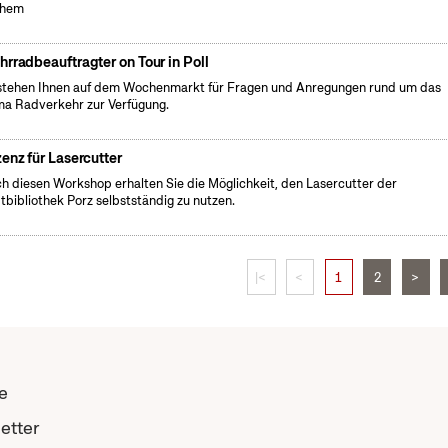
chem
hrradbeauftragter on Tour in Poll
stehen Ihnen auf dem Wochenmarkt für Fragen und Anregungen rund um das
a Radverkehr zur Verfügung.
zenz für Lasercutter
h diesen Workshop erhalten Sie die Möglichkeit, den Lasercutter der
tbibliothek Porz selbstständig zu nutzen.
|<
<
1
2
>
e
etter