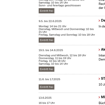
Samstag: 10 bis 14 Uhr
Rech
Sonn- und feiertags geschlossen
der 
Eintritt frei
De
9.5.
bis
22.6.2025
Montag: 14 bis 21 Uhr
In d
Dienstag, Mittwoch und Donnerstag: 10 bis
21 Uhr
Freitag, Samstag und Sonntag: 10 bis 18 Uhr
Eintritt frei
Ak
19.5.
bis
14.6.2025
Dienstag und Mittwoch, 12 bis 18 Uhr
Inte
Donnerstag, 11 bis 19 Uhr
Demo
Freitag, 10 bis 18 Uhr
Samstag, 10 bis 14 Uhr
Eintritt frei
S
11.6.
bis
1.7.2025
10 J
Eintritt frei
MI
13.6.2025
16 bis 17 Uhr
Büch