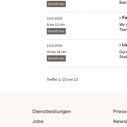
Bal
Eintritt frei
Fa
13.6.2025
9 bis 13 Uhr
Wir 
Them
Eintritt frei
Li
13.6.2025
16 bis 18 Uhr
Durc
Stad
Eintritt frei
Treffer 1–10 von 13
Dienstleistungen
Press
Jobs
Newsl