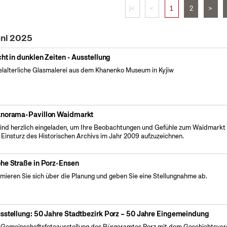
|<
<
1
2
>
uni 2025
cht in dunklen Zeiten - Ausstellung
elalterliche Glasmalerei aus dem Khanenko Museum in Kyjiw
norama-Pavillon Waidmarkt
sind herzlich eingeladen, um Ihre Beobachtungen und Gefühle zum Waidmarkt 
Einsturz des Historischen Archivs im Jahr 2009 aufzuzeichnen.
he Straße in Porz-Ensen
rmieren Sie sich über die Planung und geben Sie eine Stellungnahme ab.
sstellung: 50 Jahre Stadtbezirk Porz – 50 Jahre Eingemeindung
 Gemeinschaftsfotoausstellung des Bürgeramtes Porz mit dem Geschichtsver