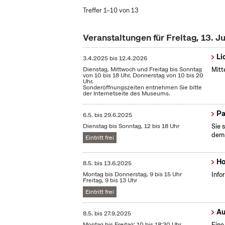
Treffer 1–10 von 13
Veranstaltungen für Freitag, 13. J
Li
3.4.2025
bis
12.4.2026
Dienstag, Mittwoch und Freitag bis Sonntag
Mitt
von 10 bis 18 Uhr, Donnerstag von 10 bis 20
Uhr.
Sonderöffnungszeiten entnehmen Sie bitte
der Internetseite des Museums.
Pa
6.5.
bis
29.6.2025
Dienstag bis Sonntag, 12 bis 18 Uhr
Sie 
dem 
Eintritt frei
Ho
8.5.
bis
13.6.2025
Montag bis Donnerstag, 9 bis 15 Uhr
Info
Freitag, 9 bis 13 Uhr
Eintritt frei
Au
8.5.
bis
27.9.2025
Montag bis Freitag: 10 bis 18:30 Uhr
Eine