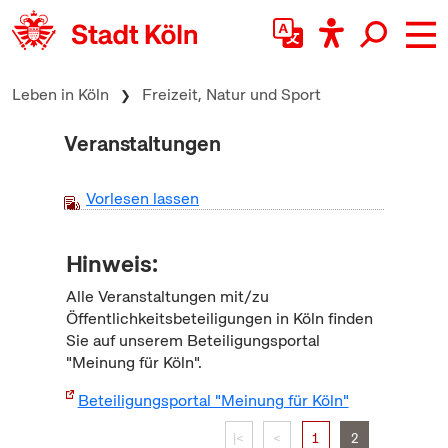
zum Inhalt springen
Leben in Köln
Freizeit, Natur und Sport
Veranstaltungen
Vorlesen lassen
Hinweis:
Alle Veranstaltungen mit/zu
Öffentlichkeitsbeteiligungen in Köln finden
Sie auf unserem Beteiligungsportal
"Meinung für Köln".
Beteiligungsportal "Meinung für Köln"
|<
<
1
2