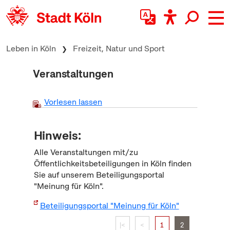
zum Inhalt springen
Leben in Köln
Freizeit, Natur und Sport
Veranstaltungen
Vorlesen lassen
Hinweis:
Alle Veranstaltungen mit/zu
Öffentlichkeitsbeteiligungen in Köln finden
Sie auf unserem Beteiligungsportal
"Meinung für Köln".
Beteiligungsportal "Meinung für Köln"
|<
<
1
2