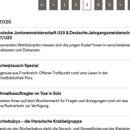
|<
<
1
2
3
4
5
>
 2025
utsche Juniorenmeisterschaft U19 & Deutsche Jahrgangsmeistersch
7/U23
pannenden Wettkämpfen messen sich die jungen Ruder*innen in verschiedene
sklassen und Distanzen.
cherplausch Spezial
genuss aus Frankreich. Offener Treffpunkt rund ums Lesen in der
tteilbibliothek Porz.
hrradbeauftragter on Tour in Sülz
stehen Ihnen auf dem Wochenmarkt für Fragen und Anregungen rund um das
a Radverkehr zur Verfügung.
cherbabys – die literarische Krabbelgruppe
entrum der Bücherbabys steht die Sprach- und Sinnesförderung der Kleinsten