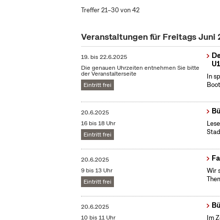
Treffer 21–30 von 42
Veranstaltungen für Freitags Juni
De
19.
bis
22.6.2025
U1
Die genauen Uhrzeiten entnehmen Sie bitte
der Veranstalterseite
In s
Boot
Eintritt frei
Bü
20.6.2025
16 bis 18 Uhr
Lese
Stad
Eintritt frei
Fa
20.6.2025
9 bis 13 Uhr
Wir 
Them
Eintritt frei
Bü
20.6.2025
10 bis 11 Uhr
Im Z