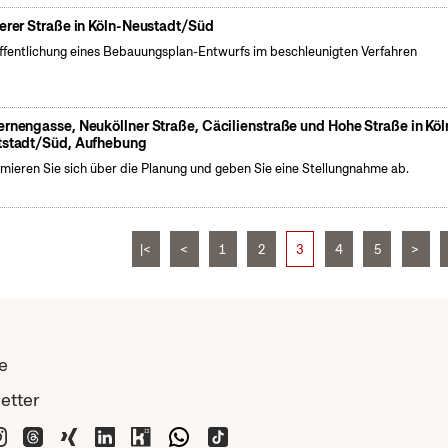
ierer Straße in Köln-Neustadt/Süd
ffentlichung eines Bebauungsplan-Entwurfs im beschleunigten Verfahren
ernengasse, Neuköllner Straße, Cäcilienstraße und Hohe Straße in Köl
tstadt/Süd, Aufhebung
rmieren Sie sich über die Planung und geben Sie eine Stellungnahme ab.
|<
<
1
2
3
4
5
>
e
etter