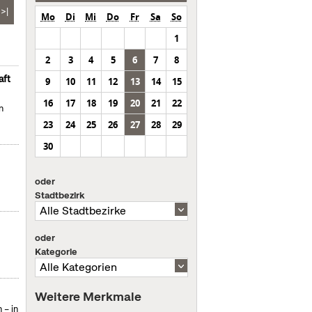
>|
Mo
Di
Mi
Do
Fr
Sa
So
1
2
3
4
5
6
7
8
aft
9
10
11
12
13
14
15
16
17
18
19
20
21
22
n
23
24
25
26
27
28
29
30
oder
Stadtbezirk
oder
Kategorie
Weitere Merkmale
 – in