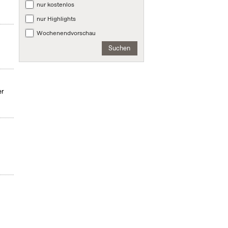
nur kostenlos
nur Highlights
Wochenendvorschau
Suchen
er