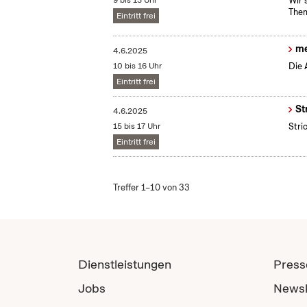
9 bis 13 Uhr
Wir 
Them
Eintritt frei
me
4.6.2025
10 bis 16 Uhr
Die 
Eintritt frei
St
4.6.2025
15 bis 17 Uhr
Stri
Eintritt frei
Treffer 1–10 von 33
Dienstleistungen
Press
Jobs
Newsl