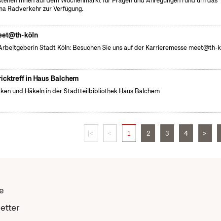
stehen Ihnen auf dem Wochenmarkt für Fragen und Anregungen rund um das
a Radverkehr zur Verfügung.
et@th-köln
Arbeitgeberin Stadt Köln: Besuchen Sie uns auf der Karrieremesse meet@th-k
ricktreff in Haus Balchem
cken und Häkeln in der Stadtteilbibliothek Haus Balchem
|<
<
1
2
3
4
>
e
etter