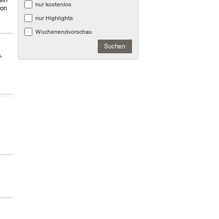
nur kostenlos
von
nur Highlights
Wochenendvorschau
Suchen
.