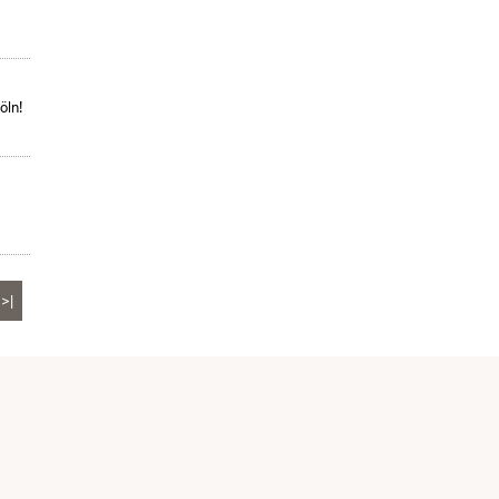
öln!
>|