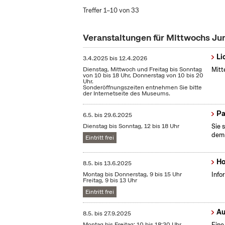
Treffer 1–10 von 33
Veranstaltungen für Mittwochs Ju
Li
3.4.2025
bis
12.4.2026
Dienstag, Mittwoch und Freitag bis Sonntag
Mitt
von 10 bis 18 Uhr, Donnerstag von 10 bis 20
Uhr.
Sonderöffnungszeiten entnehmen Sie bitte
der Internetseite des Museums.
Pa
6.5.
bis
29.6.2025
Dienstag bis Sonntag, 12 bis 18 Uhr
Sie 
dem 
Eintritt frei
Ho
8.5.
bis
13.6.2025
Montag bis Donnerstag, 9 bis 15 Uhr
Info
Freitag, 9 bis 13 Uhr
Eintritt frei
Au
8.5.
bis
27.9.2025
Montag bis Freitag: 10 bis 18:30 Uhr
Eine