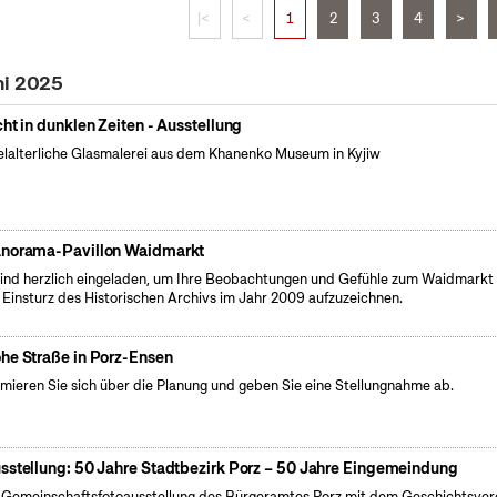
|<
<
1
2
3
4
>
ni 2025
cht in dunklen Zeiten - Ausstellung
elalterliche Glasmalerei aus dem Khanenko Museum in Kyjiw
norama-Pavillon Waidmarkt
sind herzlich eingeladen, um Ihre Beobachtungen und Gefühle zum Waidmarkt 
Einsturz des Historischen Archivs im Jahr 2009 aufzuzeichnen.
he Straße in Porz-Ensen
rmieren Sie sich über die Planung und geben Sie eine Stellungnahme ab.
sstellung: 50 Jahre Stadtbezirk Porz – 50 Jahre Eingemeindung
 Gemeinschaftsfotoausstellung des Bürgeramtes Porz mit dem Geschichtsver