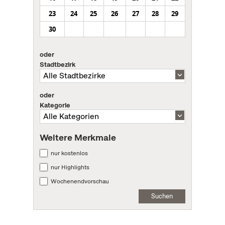
23
24
25
26
27
28
29
30
oder
Stadtbezirk
oder
Kategorie
Weitere Merkmale
nur kostenlos
nur Highlights
Wochenendvorschau
Suchen