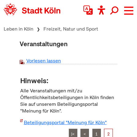
zum Inhalt springen
Leben in Köln
Freizeit, Natur und Sport
Veranstaltungen
Vorlesen lassen
Hinweis:
Alle Veranstaltungen mit/zu
Öffentlichkeitsbeteiligungen in Köln finden
Sie auf unserem Beteiligungsportal
"Meinung für Köln".
Beteiligungsportal "Meinung für Köln"
|<
<
1
2