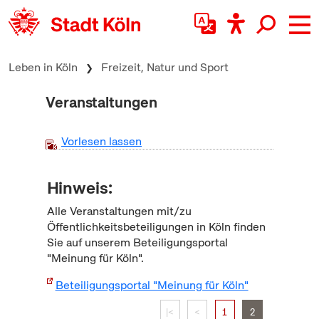
zum Inhalt springen
Leben in Köln
Freizeit, Natur und Sport
Veranstaltungen
Vorlesen lassen
Hinweis:
Alle Veranstaltungen mit/zu
Öffentlichkeitsbeteiligungen in Köln finden
Sie auf unserem Beteiligungsportal
"Meinung für Köln".
Beteiligungsportal "Meinung für Köln"
|<
<
1
2