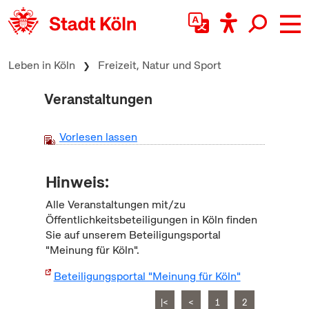
zum Inhalt springen
Leben in Köln
Freizeit, Natur und Sport
Veranstaltungen
Vorlesen lassen
Hinweis:
Alle Veranstaltungen mit/zu
Öffentlichkeitsbeteiligungen in Köln finden
Sie auf unserem Beteiligungsportal
"Meinung für Köln".
Beteiligungsportal "Meinung für Köln"
|<
<
1
2