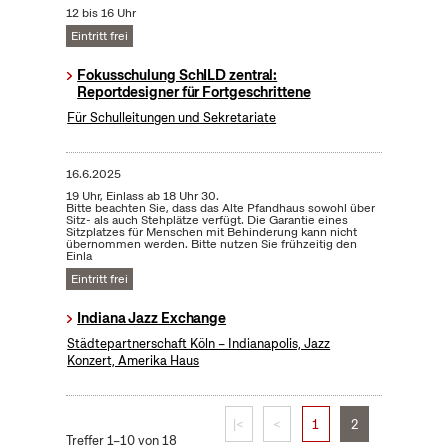
12 bis 16 Uhr
Eintritt frei
Fokusschulung SchILD zentral:
Reportdesigner für Fortgeschrittene
Für Schulleitungen und Sekretariate
16.6.2025
19 Uhr, Einlass ab 18 Uhr 30.
Bitte beachten Sie, dass das Alte Pfandhaus sowohl über
Sitz- als auch Stehplätze verfügt. Die Garantie eines
Sitzplatzes für Menschen mit Behinderung kann nicht
übernommen werden. Bitte nutzen Sie frühzeitig den
Einla
Eintritt frei
Indiana Jazz Exchange
Städtepartnerschaft Köln – Indianapolis, Jazz
Konzert, Amerika Haus
|<
<
1
2
Treffer 1–10 von 18