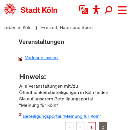
zum Inhalt springen
Leben in Köln
Freizeit, Natur und Sport
Veranstaltungen
Vorlesen lassen
Hinweis:
Alle Veranstaltungen mit/zu
Öffentlichkeitsbeteiligungen in Köln finden
Sie auf unserem Beteiligungsportal
"Meinung für Köln".
Beteiligungsportal "Meinung für Köln"
|<
<
1
2