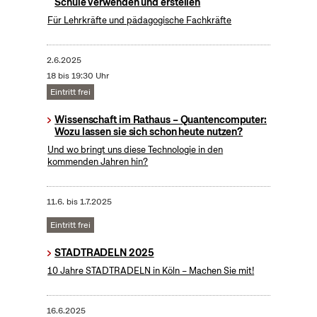
Schule verwenden und erstellen
Für Lehrkräfte und pädagogische Fachkräfte
2.6.2025
18 bis 19:30 Uhr
Eintritt frei
Wissenschaft im Rathaus – Quantencomputer:
Wozu lassen sie sich schon heute nutzen?
Und wo bringt uns diese Technologie in den
kommenden Jahren hin?
11.6.
bis
1.7.2025
Eintritt frei
STADTRADELN 2025
10 Jahre STADTRADELN in Köln – Machen Sie mit!
16.6.2025