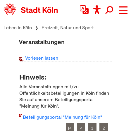
zum Inhalt springen
Leben in Köln
Freizeit, Natur und Sport
Veranstaltungen
Vorlesen lassen
Hinweis:
Alle Veranstaltungen mit/zu
Öffentlichkeitsbeteiligungen in Köln finden
Sie auf unserem Beteiligungsportal
"Meinung für Köln".
Beteiligungsportal "Meinung für Köln"
|<
<
1
2