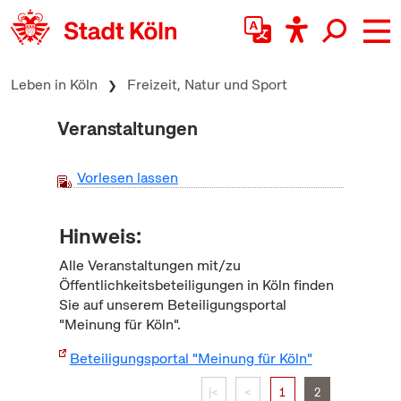
zum Inhalt springen
Leben in Köln
Freizeit, Natur und Sport
Veranstaltungen
Vorlesen lassen
Hinweis:
Alle Veranstaltungen mit/zu
Öffentlichkeitsbeteiligungen in Köln finden
Sie auf unserem Beteiligungsportal
"Meinung für Köln".
Beteiligungsportal "Meinung für Köln"
|<
<
1
2