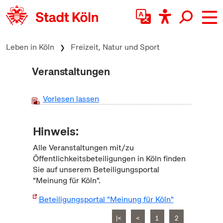
zum Inhalt springen
Leben in Köln
Freizeit, Natur und Sport
Veranstaltungen
Vorlesen lassen
Hinweis:
Alle Veranstaltungen mit/zu
Öffentlichkeitsbeteiligungen in Köln finden
Sie auf unserem Beteiligungsportal
"Meinung für Köln".
Beteiligungsportal "Meinung für Köln"
|<
<
1
2