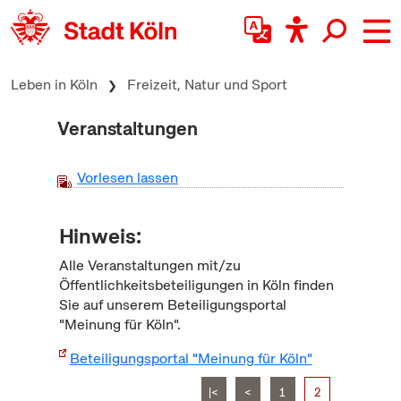
zum Inhalt springen
Leben in Köln
Freizeit, Natur und Sport
Veranstaltungen
Vorlesen lassen
Hinweis:
Alle Veranstaltungen mit/zu
Öffentlichkeitsbeteiligungen in Köln finden
Sie auf unserem Beteiligungsportal
"Meinung für Köln".
Beteiligungsportal "Meinung für Köln"
|<
<
1
2