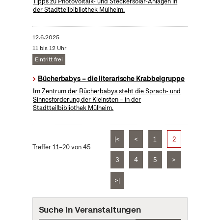
Tipps zu Photovoltaik- und Steckersolar-Anlagen in
der Stadtteilbibliothek Mülheim.
12.6.2025
11 bis 12 Uhr
Eintritt frei
Bücherbabys – die literarische Krabbelgruppe
Im Zentrum der Bücherbabys steht die Sprach- und
Sinnesförderung der Kleinsten – in der
Stadtteilbibliothek Mülheim.
|<
<
1
2
Treffer 11–20 von 45
3
4
5
>
>|
Suche in Veranstaltungen