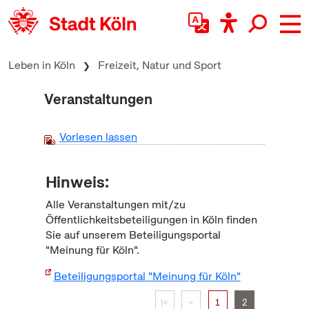
zum Inhalt springen
Leben in Köln
Freizeit, Natur und Sport
Veranstaltungen
Vorlesen lassen
Hinweis:
Alle Veranstaltungen mit/zu
Öffentlichkeitsbeteiligungen in Köln finden
Sie auf unserem Beteiligungsportal
"Meinung für Köln".
Beteiligungsportal "Meinung für Köln"
|<
<
1
2